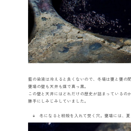
藍の染液は冷えると良くないので、冬場は甕と甕の
甕場の壁も天井も煤で真っ黒。
この壁と天井にはどれだけの歴史が詰まっているのか
勝手にしみじみしていました。
↓ 冬になると籾殻を入れて焚く穴。甕場には、夏