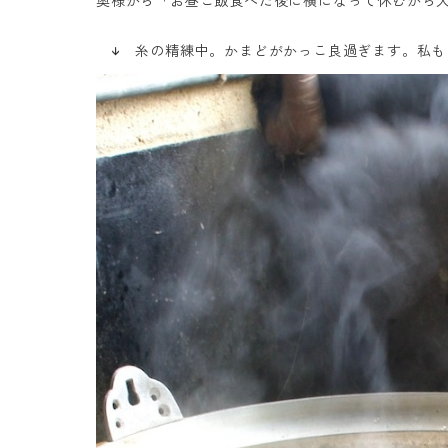
奥様から「お昼ご飯食べた後に横になって休むから
↓ 糸の精練中。かまどがかっこ良過ぎます。私も