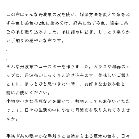
この布はそんな丹波栗の皮を使い、媒染方法を変えて糸をね
ずみ色と茶色の2色に染め分け、経糸にねずみ色、緯糸に茶
色の糸を織り込みました。糸は細めに紡ぎ、しっとり柔らか
い手触りの穏やかな布です。
.
.
そんな丹波布でコースターを作りました。ガラスや陶器のカ
ップに、丹波布がしっくりと溶け込みます。美味しいご飯と
ともに、ほっとひと息つきたい時に、お好きなお飲み物と一
緒にお使いください。
小物や小さな花瓶などを置いて、敷物としてもお使いいただ
けます。日々の生活の中に小さな丹波布を取り入れてみませ
んか。
手紡ぎ糸の穏やかな手触りと自然から出る草木の色を、日々