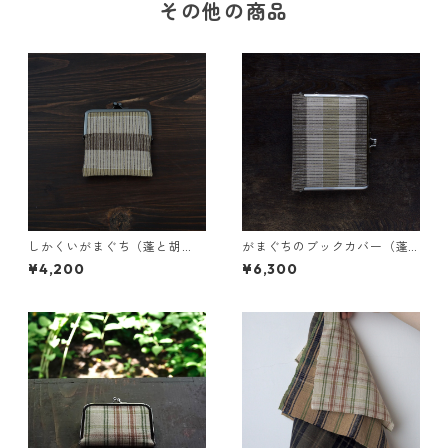
その他の商品
しかくいがまぐち（蓬と胡
がまぐちのブックカバー（蓬
桃）
と胡桃）
¥4,200
¥6,300