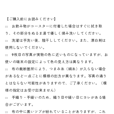
【ご購入前にお読みください】
::: お飲み物がコースターに付着した場合はすぐに拭き取
り、その部分をぬるま湯で優しく揉み洗いしてください。
::: 洗濯は手洗い後、陰干ししてください。また、漂白剤は
使用しないでください。
::: 9枚目の写真が実物の色に近いものになっていますが、お
使いの端末の設定によって色の見え方は異なります。
::: 布の裁断箇所により、つまみ糸（絹糸）が入らない場合
があるなど一点ごとに模様の出方が異なります。写真の通り
とはならない可能性がありますので、ご了承ください。（模
様の指定はお受け出来ません）
::: 手織り・手縫いのため、織り目や縫い目にヨレがある場
合がございます。
::: 布の中に黒いツブが紛れていることがありますが、これ