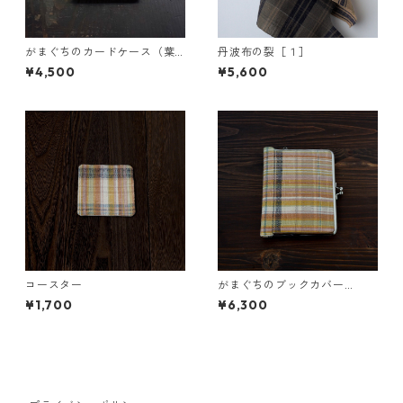
がまぐちのカードケース（葉
丹波布の裂［１］
桜）
¥4,500
¥5,600
コースター
がまぐちのブックカバー
（虹）
¥1,700
¥6,300