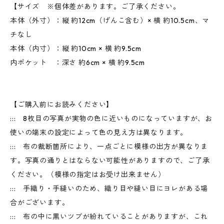
【サイズ ※個体差があります。ご了承ください。
本体（外寸）：縦 約12cm（げんこ含む）× 横 約10.5cm、マ
チなし
本体（内寸）：縦 約10cm × 横 約9.5cm
内ポケット ：深さ 約6cm × 横 約9.5cm
【ご購入前にお読みください】
::: 8枚目の写真が実物の色に近いものになっていますが、お
使いの端末の設定によって色の見え方は異なります。
::: 布の裁断箇所により、一点ごとに模様の出方が異なりま
す。写真の通りとはならない可能性がありますので、ご了承
ください。（模様の指定はお受け出来ません）
::: 手織り・手縫いのため、織り目や縫い目にヨレがある場
合がございます。
::: 布の中に黒いツブが紛れていることがありますが、これ