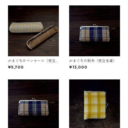
がまぐちのペンケース（受注
がまぐちの財布（受注生産）
生産）
¥5,700
¥13,000