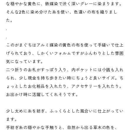
な穏やかな黄色に、鉄媒染で渋く深いグレーに染まります。
そんな2色に染め分けた糸を使い、色違いの布を織りまし
た。
.
.
このがまぐちはアルミ媒染の黄色の布を使って手縫いで仕上
げられており、しかくいフォルムですがふんわりとした雰囲
気になっています。
二つ折りのお札がすっぽり入り、内ポケットには小銭も入れ
られ、少し現金を持ち歩きたい時にちょうど良いサイズ。ち
ょっとしたお化粧品を入れたり、アクセサリーを入れたり。
お出かけ時に活躍してくれそうです。
少し太めに糸を紡ぎ、ふっくらとした風合いに仕上がってい
ます。
手紡ぎ糸の穏やかな手触りと、自然から出る草木の色を、