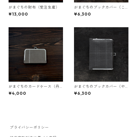
がまぐちの財布（受注生産）
がまぐちのブックカバー（こ
ぶな）
¥13,000
¥6,300
がまぐちのカードケース（丹
がまぐちのブックカバー（や
波栗）
しゃぶしグレー）
¥4,000
¥6,300
プライバシーポリシー