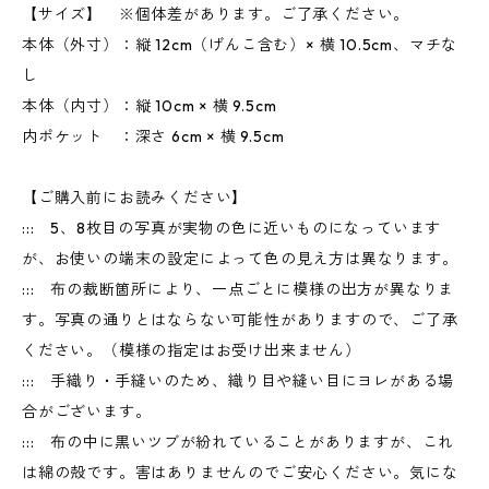
【サイズ】 ※個体差があります。ご了承ください。
本体（外寸）：縦 12cm（げんこ含む）× 横 10.5cm、マチな
し
本体（内寸）：縦 10cm × 横 9.5cm
内ポケット ：深さ 6cm × 横 9.5cm
【ご購入前にお読みください】
::: 5、8枚目の写真が実物の色に近いものになっています
が、お使いの端末の設定によって色の見え方は異なります。
::: 布の裁断箇所により、一点ごとに模様の出方が異なりま
す。写真の通りとはならない可能性がありますので、ご了承
ください。（模様の指定はお受け出来ません）
::: 手織り・手縫いのため、織り目や縫い目にヨレがある場
合がございます。
::: 布の中に黒いツブが紛れていることがありますが、これ
は綿の殻です。害はありませんのでご安心ください。気にな