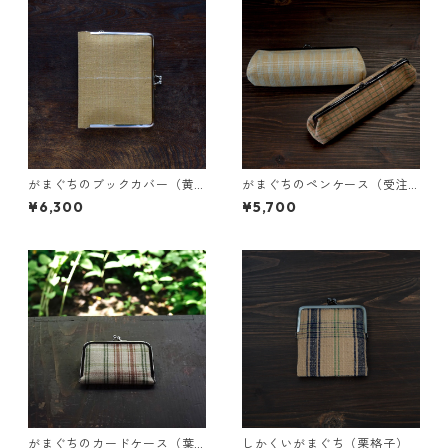
がまぐちのブックカバー（黄
がまぐちのペンケース（受注
色のやしゃぶし）
生産）
¥6,300
¥5,700
がまぐちのカードケース（葉
しかくいがまぐち（栗格子）