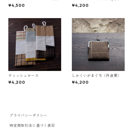
桜）
¥4,500
¥4,200
ティッシュケース
しかくいがまぐち（丹波栗）
¥4,200
¥4,200
プライバシーポリシー
特定商取引法に基づく表記