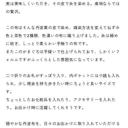
実は美味しくいただき、その皮で糸を染める。産地ならでは
の贅沢。
この布はそんな丹波栗の皮で染め、媒染方法を変えてねずみ
色と茶色で2種類、色違いの布に織り上げました。糸は細め
に紡ぎ、しっとり柔らかい手触りの布です。
またこのがまぐちは手縫いで仕上げられており、しかくいフ
ォルムですがふっくらとした雰囲気になっています。
二つ折りのお札がすっぽり入り、内ポケットには小銭も入れ
られ、少し現金を持ち歩きたい時にちょうど良いサイズで
す。
ちょっとしたお化粧品を入れたり、アクセサリーを入れた
り。お出かけ時に活躍してくれそうです。
穏やかな丹波布を、日々のお出かけに取り入れていただける