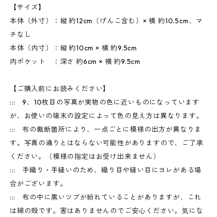
【サイズ】
本体（外寸）：縦 約12cm（げんこ含む）× 横 約10.5cm、マ
チなし
本体（内寸）：縦 約10cm × 横 約9.5cm
内ポケット ：深さ 約6cm × 横 約9.5cm
【ご購入前にお読みください】
::: 9、10枚目の写真が実物の色に近いものになっています
が、お使いの端末の設定によって色の見え方は異なります。
::: 布の裁断箇所により、一点ごとに模様の出方が異なりま
す。写真の通りとはならない可能性がありますので、ご了承
ください。（模様の指定はお受け出来ません）
::: 手織り・手縫いのため、織り目や縫い目にヨレがある場
合がございます。
::: 布の中に黒いツブが紛れていることがありますが、これ
は綿の殻です。害はありませんのでご安心ください。気にな