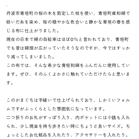
.
丹波市青垣町の桜の木を剪定した枝を使い、青垣町産和綿で
紡いだ糸を染め、桜の穏やかな色合いと静かな青垣の春を感
じる布に仕上がりました。
現在の日本で綿の自給率はほぼ0％と言われており、青垣町
でも昔は綿畑が広がっていたそうなのですが、今ではすっか
り減ってしまいました。
この布では、そんな希少な青垣和綿をふんだんに使用してい
ます。ぜひ、そのふくよかさに触れていただけたらと思いま
す。
このがまぐちは手縫いで仕上げられており、しかくいフォル
ムですがふっくらとした雰囲気になっています。
二つ折りのお札がすっぽり入り、内ポケットには小銭も入れ
られ、少し現金を持ち歩きたい時にちょうど良いサイズ。ち
ょっとしたお化粧品を入れたり、アクセサリーを入れたり。