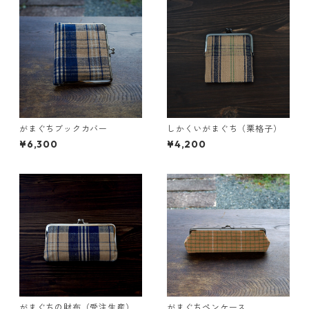
がまぐちブックカバー
しかくいがまぐち（栗格子）
¥6,300
¥4,200
がまぐちの財布（受注生産）
がまぐちペンケース